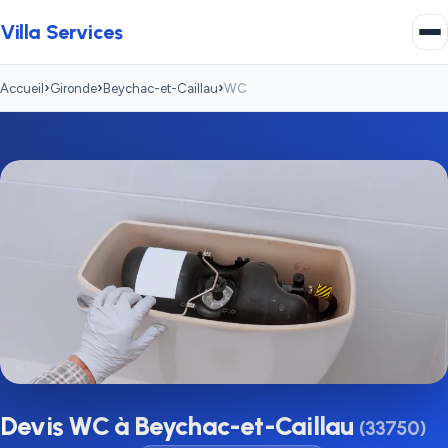
Villa Services
›
›
›
Accueil
Gironde
Beychac-et-Caillau
WC
Devis WC à Beychac-et-Caillau
(33750)