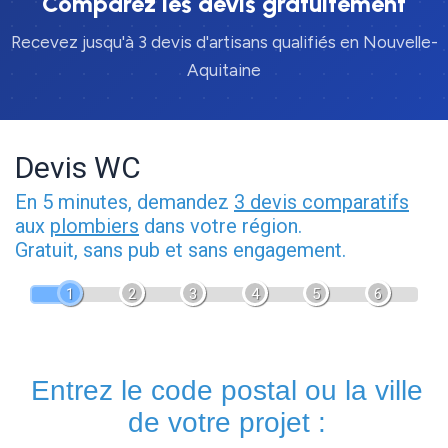
Comparez les devis gratuitement
Recevez jusqu'à 3 devis d'artisans qualifiés en Nouvelle-
Aquitaine
Devis WC
En 5 minutes, demandez
3 devis comparatifs
aux
plombiers
dans votre région.
Gratuit, sans pub et sans engagement.
1
2
3
4
5
6
Entrez le code postal ou la ville
de votre projet :