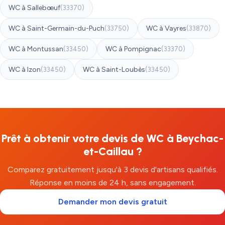
WC à Sallebœuf
(33370)
WC à Saint-Germain-du-Puch
WC à Vayres
(33750)
(33870)
WC à Montussan
WC à Pompignac
(33450)
(33370)
WC à Izon
WC à Saint-Loubès
(33450)
(33450)
Prêt à obtenir votre devis de WC à Beychac-
et-Caillau ?
Comparez gratuitement jusqu'à 3 devis d'artisans qualifiés.
Réponse en moins de 24 h, sans engagement.
Demander mon devis gratuit