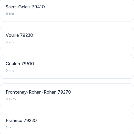
Saint-Gelais
79410
8 km
Vouillé
79230
9 km
Coulon
79510
9 km
Frontenay-Rohan-Rohan
79270
10 km
Prahecq
79230
11 km