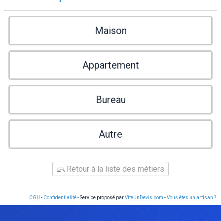
Maison
Appartement
Bureau
Autre
Retour à la liste des métiers
CGU
-
Confidentialité
- Service proposé par
ViteUnDevis.com
-
Vous êtes un artisan ?