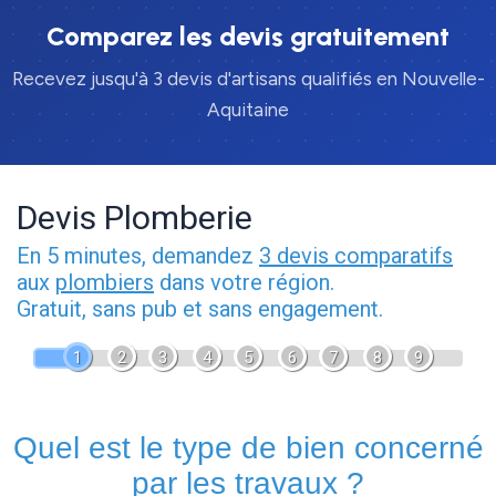
Comparez les devis gratuitement
Recevez jusqu'à 3 devis d'artisans qualifiés en Nouvelle-
Aquitaine
Devis Plomberie
En 5 minutes, demandez
3 devis comparatifs
aux
plombiers
dans votre région.
Gratuit, sans pub et sans engagement.
1
2
3
4
5
6
7
8
9
Quel est le type de bien concerné
par les travaux ?