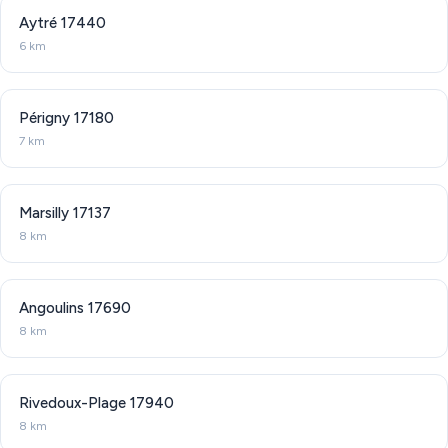
Aytré
17440
6 km
Périgny
17180
7 km
Marsilly
17137
8 km
Angoulins
17690
8 km
Rivedoux-Plage
17940
8 km