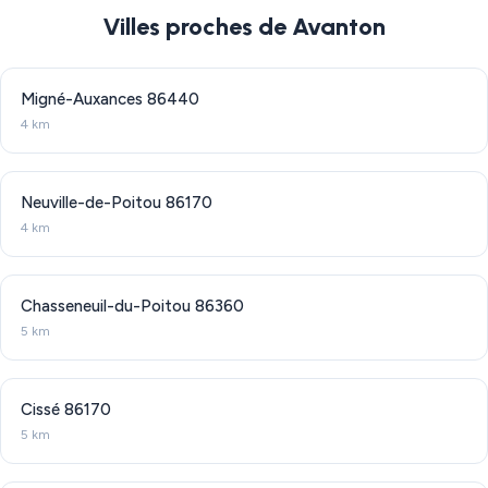
Villes proches de Avanton
Migné-Auxances
86440
4 km
Neuville-de-Poitou
86170
4 km
Chasseneuil-du-Poitou
86360
5 km
Cissé
86170
5 km