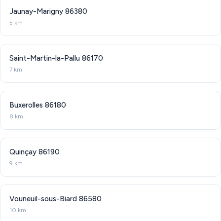
Jaunay-Marigny
86380
5 km
Saint-Martin-la-Pallu
86170
7 km
Buxerolles
86180
8 km
Quinçay
86190
9 km
Vouneuil-sous-Biard
86580
10 km