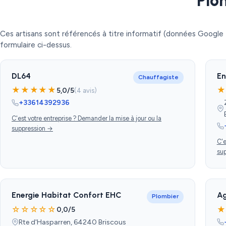
Plom
Ces artisans sont référencés à titre informatif (données Google 
formulaire ci-dessus.
DL64
En
Chauffagiste
★★★★★
★
5,0/5
(4 avis)
+33614392936
C'est votre entreprise ? Demander la mise à jour ou la
suppression →
C'e
su
Energie Habitat Confort EHC
Ag
Plombier
☆☆☆☆☆
★
0,0/5
Rte d'Hasparren, 64240 Briscous