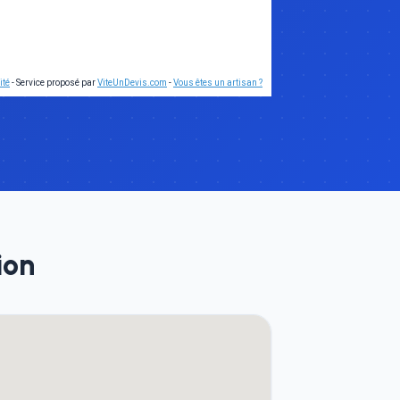
ité
- Service proposé par
ViteUnDevis.com
-
Vous êtes un artisan ?
ion