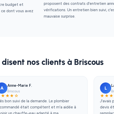
proposent des contrats d'entretien annu
otre budget et
vérifications. Un entretien bien suivi, c
e ce dont vous avez
mauvaise surprise.
disent nos clients à Briscous
Anne-Marie F.
L
A
L
Briscous
B
★★★★☆
★★★
ès bon suivi de la demande. Le plombier
J'avais 
ecommandé était compétent et m'a aidée à
devis ét
oisir un chauffe-eau adapté à ma
remplac