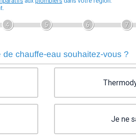
mparatifs
aux
plombiers
dans votre région.
t.
4
5
6
7
 de chauffe-eau souhaitez-vous ?
Thermod
Je ne s