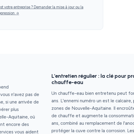
st votre entreprise ? Demander la mise à jour ou la
ppression →
L'entretien régulier : la clé pour 
chauffe-eau
épend
Un chauffe-eau bien entretenu peut fo
i vous n'avez pas de
ans. L'ennemi numéro un est le calcaire,
he, si une arrivée de
zones de Nouvelle-Aquitaine. Il encroûte 
érer plus
de chauffe et augmente la consommation
lle-Aquitaine, où
ans, combiné au remplacement de l'ano
ent encore des
protéger la cuve contre la corrosion. Les
Services vous aident