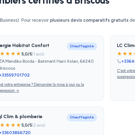
biers certifiés à Briscous
Business). Pour recevoir
plusieurs devis comparatifs gratuits
de 
ergie Habitat Confort
LC Clim
Chauffagiste
★★★★
★★★
5,0/5
(1 avis)
ZA Mendiko Borda - Batiment Harri Xolan, 64240
+3364
Briscous
C'est votr
+33559701702
suppressi
st votre entreprise ? Demander la mise à jour ou la
ppression →
l Clim & plomberie
Chauffagiste
★★★★
5,0/5
(2 avis)
+33603866720