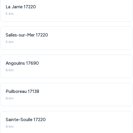
La Jarrie
17220
5 km
Salles-sur-Mer
17220
5 km
Angoulins
17690
6 km
Puilboreau
17138
6 km
Sainte-Soulle
17220
6 km